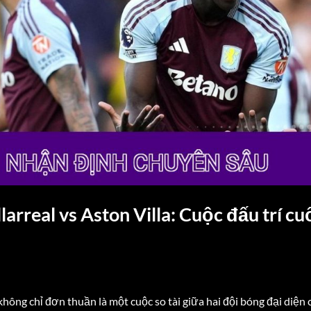
arreal vs Aston Villa: Cuộc đấu trí cu
không chỉ đơn thuần là một cuộc so tài giữa hai đội bóng đại diện 