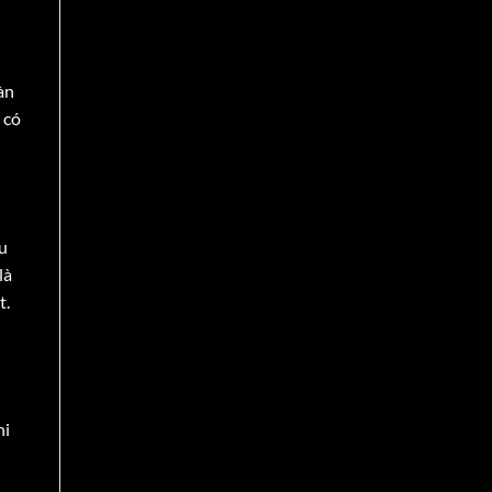
àn
 có
u
là
t.
hi