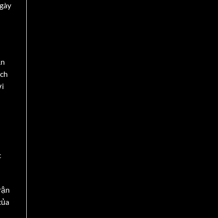
ngày
ần
ách
ới
c
trận
của