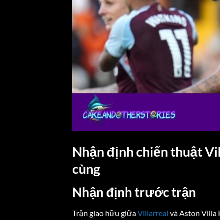
Nhận định chiến thuật Vill
cùng
Nhận định trước trận
Trận giao hữu giữa
Villarreal
và Aston Villa 