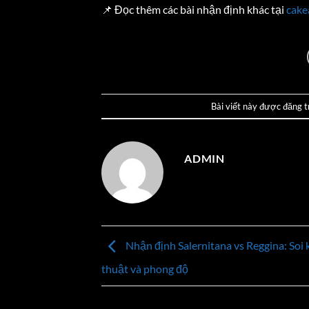
📌 Đọc thêm các bài nhận định khác tại
cake
Bài viết này được đăng 
ADMIN
Nhận định Salernitana vs Reggina: Soi 
thuật và phong độ