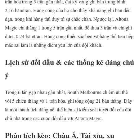
trận hòa trong 5 trận gần nhất, đạt kỳ vọng ghi bàn trung bình
2,16 bàn/trận. Hàng công của họ cho thấy khả năng ghi bàn đều
đặn, trong khi hàng thủ duy trì sự chắc chắn. Ngược lại, Altona
Magic chỉ thắng 1 trong 5 trận gần nhất, để thua 3 trận và chỉ ghi
được 0,74 bàn/trận. Hàng công thiếu sắc bén và hàng thủ liên tiếp
mắc sai lầm là những điểm yếu lớn của đội khách.
Lịch sử đối đầu & các thống kê đáng chú
ý
Trong 6 lần gặp nhau gần nhất, South Melbourne chiếm ưu thế
với 5 chiến thắng và 1 trận hòa, ghi tổng cộng 21 bàn thắng. Đây
là một thành tích đáng nể, thể hiện sự kiểm soát tuyệt đối của đội
chủ nhà trong các cuộc đối đầu với Altona Magic.
Phân tích kèo: Châu Á, Tài xỉu, xu