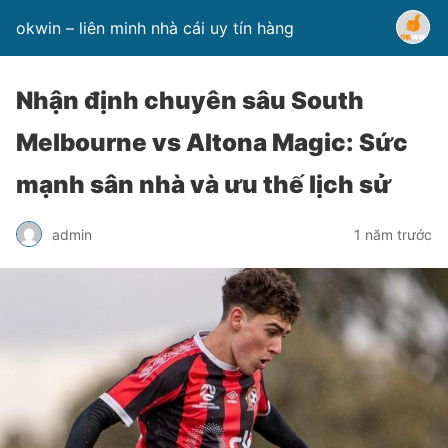
okwin – liên minh nhà cái uy tín hàng
Nhận định chuyên sâu South
Melbourne vs Altona Magic: Sức
mạnh sân nhà và ưu thế lịch sử
admin
1 năm trước