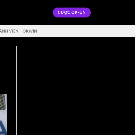
CƯỢC OKFUN
ÀNH VIÊN
OKWIN