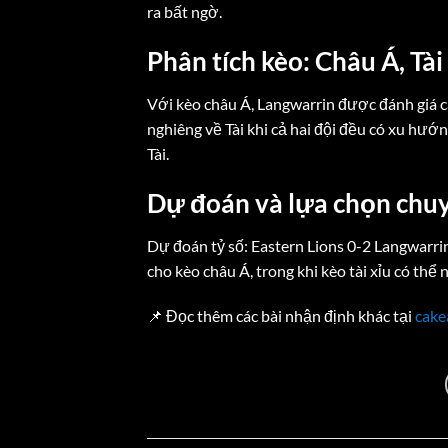
ra bất ngờ.
Phân tích kèo: Châu Á, Tài
Với kèo châu Á, Langwarrin được đánh giá c
nghiêng về Tài khi cả hai đội đều có xu hướn
Tài.
Dự đoán và lựa chọn chuy
Dự đoán tỷ số: Eastern Lions 0-2 Langwarrin.
cho kèo châu Á, trong khi kèo tài xỉu có thể 
📌 Đọc thêm các bài nhận định khác tại
cake