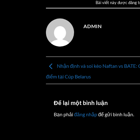
Bài viết này được đăng 
ADMIN
Nhận định và soi kèo Naftan vs BATE: 
điểm tại Cúp Belarus
Để lại một bình luận
Bạn phải
đăng nhập
để gửi bình luận.