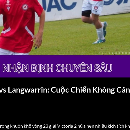
 vs Langwarrin: Cuộc Chiến Không Cân
rong khuôn khổ vòng 23 giải Victoria 2 hứa hẹn nhiều kịch tích kh