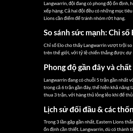
Langwarrin, đội đang có phong độ ổn định, h
xếp hạng. Cả hai đội đều có những mục tiêu r
Lions cần điểm để tránh nhóm rớt hạng.
So sánh sức mạnh: Chỉ số 
Chỉ số Elo cho thấy Langwarrin vượt trội so
trên thế giới, với tỷ lệ chiến thắng được 
Phong độ gần đây và chất
Langwarrin đang có chuỗi 5 trận gần nhất với
trong cả 6 trận gần đây, thể hiện khả năng t
thua 3 trận, với hàng thủ lỏng lẻo khi để thủ
Lịch sử đối đầu & các thố
Trong 3 lần gặp gần nhất, Eastern Lions thắ
ổn định cần thiết. Langwarrin, dù có thành 