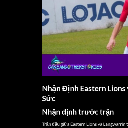
Nhận Định Eastern Lions
Sức
Nhận định trước trận
Trận đấu giữa Eastern Lions và Langwarrin t