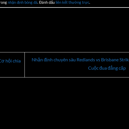
trong
nhận định bóng đá
. Đánh dấu
liên kết thường trực
.
Nhận định chuyên sâu Redlands vs Brisbane Strik
Cơ hội chia
Cuộc đua đẳng cấp