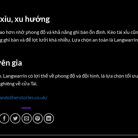
 xỉu, xu hướng
ao hơn nhờ phong độ và khả năng ghi bàn ổn định. Kèo tài xỉu cũ
g ghi bàn và để lọt lưới khá nhiều. Lựa chọn an toàn là Langwarrin
ên gia
 Langwarrin có lợi thế về phong độ và đội hình, là lựa chọn tối ưu
nghiêng về cửa Tài.
andotherstories.co.uk/