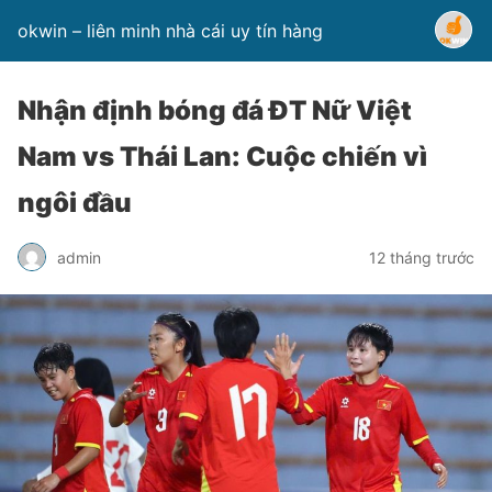
okwin – liên minh nhà cái uy tín hàng
Nhận định bóng đá ĐT Nữ Việt
Nam vs Thái Lan: Cuộc chiến vì
ngôi đầu
admin
12 tháng trước