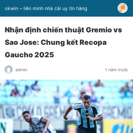
okwin – liên minh nhà cái uy tín hàng
Nhận định chiến thuật Gremio vs
Sao Jose: Chung kết Recopa
Gaucho 2025
admin
1 năm trước