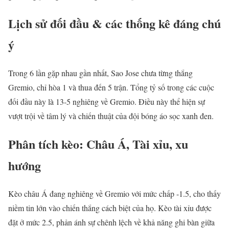
Lịch sử đối đầu & các thống kê đáng chú
ý
Trong 6 lần gặp nhau gần nhất, Sao Jose chưa từng thắng
Gremio, chỉ hòa 1 và thua đến 5 trận. Tổng tỷ số trong các cuộc
đối đầu này là 13-5 nghiêng về Gremio. Điều này thể hiện sự
vượt trội về tâm lý và chiến thuật của đội bóng áo sọc xanh đen.
Phân tích kèo: Châu Á, Tài xỉu, xu
hướng
Kèo châu Á đang nghiêng về Gremio với mức chấp -1.5, cho thấy
niềm tin lớn vào chiến thắng cách biệt của họ. Kèo tài xỉu được
đặt ở mức 2.5, phản ánh sự chênh lệch về khả năng ghi bàn giữa