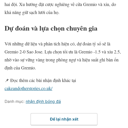
hai đội. Xu hướng đặt cược nghiêng về cửa Gremio và xỉu, do
khả năng giữ sạch lưới của họ.
Dự đoán và lựa chọn chuyên gia
Với những dữ liệu và phân tích hiện có, dự đoán tỷ số sẽ là
Gremio 2-0 Sao Jose. Lựa chọn tối ưu là Gremio -1.5 và xỉu 2.5,
nhờ vào sự vững vàng trong phòng ngự và hiệu suất ghi bàn ổn
định của Gremio.
📌 Đọc thêm các bài nhận định khác tại
cakeandotherstories.co.uk/
Danh mục:
nhận định bóng đá
Để lại nhận xét