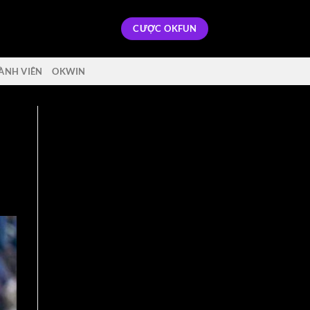
CƯỢC OKFUN
ÀNH VIÊN
OKWIN