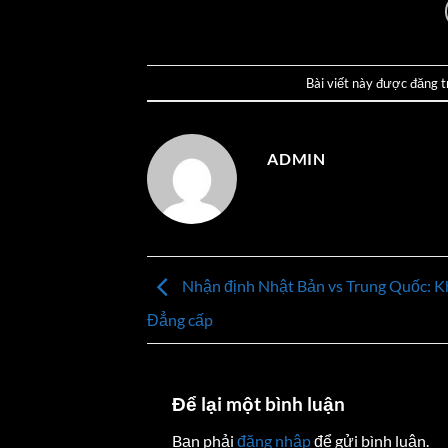
Bài viết này được đăng 
ADMIN
Nhận định Nhật Bản vs Trung Quốc: K
Đẳng cấp
Để lại một bình luận
Bạn phải
đăng nhập
để gửi bình luận.