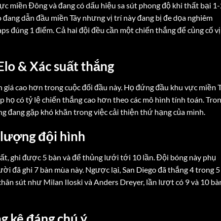
ực miền Đông và đang có dấu hiệu sa sút phong độ khi thất bại 1-
o đang dẫn đầu miền Tây nhưng vị trí này đang bị đe dọa nghiêm
s đúng 1 điểm. Cả hai đội đều cần một chiến thắng để củng cố vị 
Elo & Xác suất thắng
h giá cao hơn trong cuộc đối đầu này. Họ đứng đầu khu vực miền 
úp họ có tỷ lệ chiến thắng cao hơn theo các mô hình tính toán. Tro
ông đang gặp khó khăn trong việc cải thiện thứ hạng của mình.
 lượng đội hình
hất, ghi được 5 bàn và để thủng lưới tới 10 lần. Đội bóng này phụ
ời đã ghi 7 bàn mùa này. Ngược lại, San Diego đã thắng 4 trong 5
 chân sút như Milan Iloski và Anders Dreyer, lần lượt có 9 và 10 bà
ng kê đáng chú ý