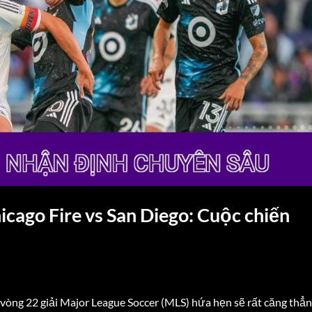
icago Fire vs San Diego: Cuộc chiến
 vòng 22 giải Major League Soccer (MLS) hứa hẹn sẽ rất căng thẳn