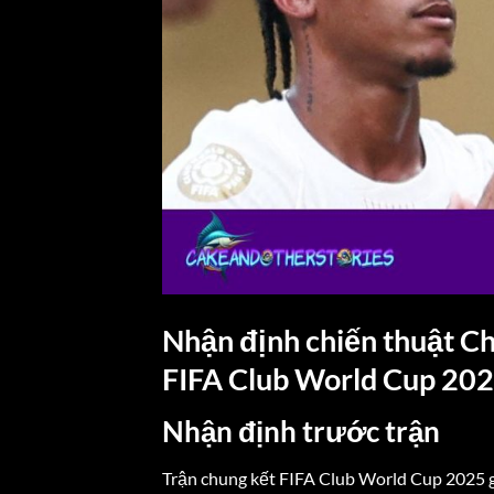
Nhận định chiến thuật Ch
FIFA Club World Cup 20
Nhận định trước trận
Trận chung kết FIFA Club World Cup 2025 