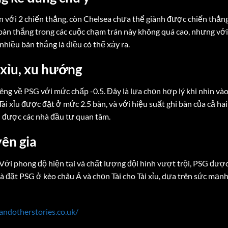
n với 2 chiến thắng, còn Chelsea chưa thể giành được chiến thắn
 bàn thắng trong các cuộc chạm trán này không quá cao, nhưng với
nhiều bàn thắng là điều có thể xảy ra.
 xỉu, xu hướng
êng về PSG với mức chấp -0.5. Đây là lựa chọn hợp lý khi nhìn và
i xỉu được đặt ở mức 2.5 bàn, và với hiệu suất ghi bàn của cả hai
nh được các nhà đầu tư quan tâm.
ên gia
Với phong độ hiện tại và chất lượng đội hình vượt trội, PSG được
là đặt PSG ở kèo châu Á và chọn Tài cho Tài xỉu, dựa trên sức mạn
andotherstories.co.uk/