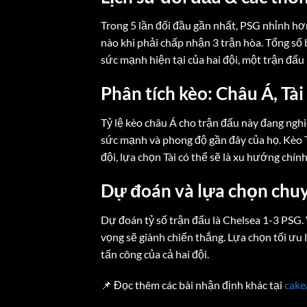
Trong 5 lần đối đầu gần nhất, PSG nhỉnh hơ
nào khi phải chấp nhận 3 trận hòa. Tổng số
sức mạnh hiện tại của hai đội, một trận đấu 
Phân tích kèo: Châu Á, Tài
Tỷ lệ kèo châu Á cho trận đấu này đang nghi
sức mạnh và phong độ gần đây của họ. Kèo Tà
đội, lựa chọn Tài có thể sẽ là xu hướng chí
Dự đoán và lựa chọn chuy
Dự đoán tỷ số trận đấu là Chelsea 1-3 PSG. 
vọng sẽ giành chiến thắng. Lựa chọn tối ưu 
tấn công của cả hai đội.
📌 Đọc thêm các bài nhận định khác tại
cake