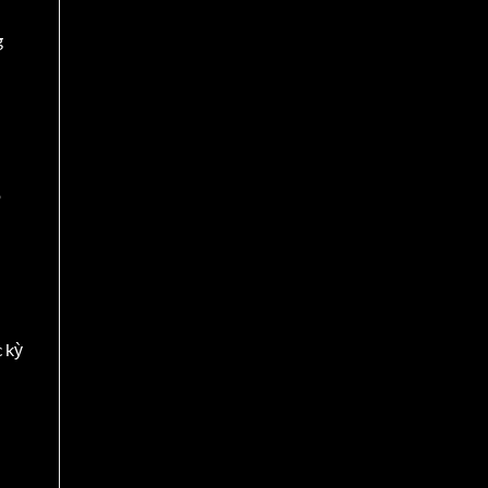
g
o
 kỳ
h