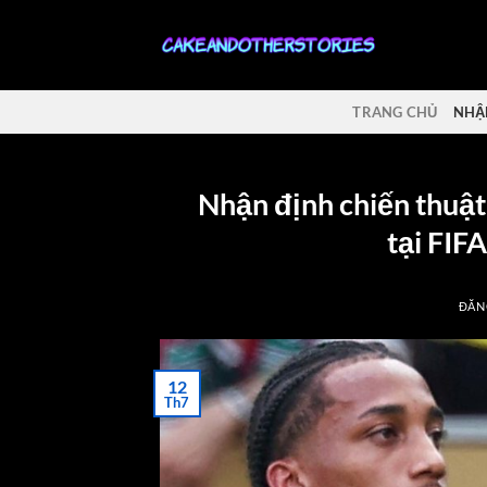
Bỏ
qua
nội
dung
TRANG CHỦ
NHẬ
Nhận định chiến thuật
tại FIF
ĐĂN
12
Th7