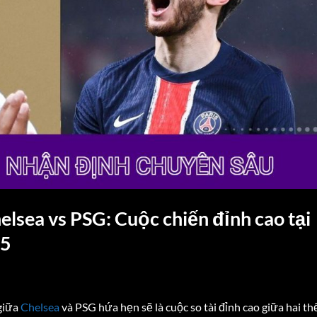
elsea vs PSG: Cuộc chiến đỉnh cao tại
25
giữa
Chelsea
và PSG hứa hẹn sẽ là cuộc so tài đỉnh cao giữa hai th