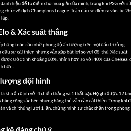
 danh hiệu để tô điểm cho mùa giải của mình, trong khi PSG với s
g chức vô địch Champions League. Trận đấu sẽ diễn ra vào lúc 2
 lập.
Elo & Xác suất thắng
ếp hạng toàn cầu nhờ phong độ ấn tượng trên mọi đấu trường.
nh dấu sự cải thiện nhưng vẫn gặp bất lợi so với đối thủ. Xác suất
n được ước tính khoảng 60%, nhỉnh hơn so với 40% của Chelsea, 
nh hơn.
 lượng đội hình
là khá ổn định với 4 chiến thắng và 1 thất bại. Họ ghi được 12 bà
y hàng công sắc bén nhưng hàng thủ vẫn cần cải thiện. Trong khi đ
bàn và chỉ thủng lưới 1 lần, chứng minh sự chắc chắn trong phòng
ng kê đáng chú ý