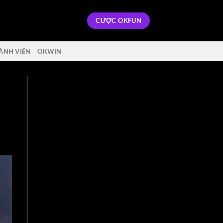
CƯỢC OKFUN
ÀNH VIÊN
OKWIN