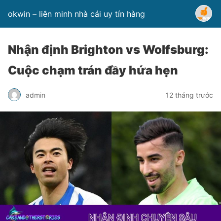
okwin – liên minh nhà cái uy tín hàng
Nhận định Brighton vs Wolfsburg:
Cuộc chạm trán đầy hứa hẹn
admin
12 tháng trước