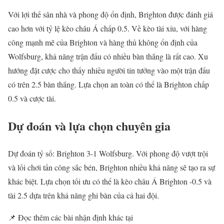
Với lợi thế sân nhà và phong độ ổn định, Brighton được đánh giá
cao hơn với tỷ lệ kèo châu Á chấp 0.5. Về kèo tài xỉu, với hàng
công mạnh mẽ của Brighton và hàng thủ không ổn định của
Wolfsburg, khả năng trận đấu có nhiều bàn thắng là rất cao. Xu
hướng đặt cược cho thấy nhiều người tin tưởng vào một trận đấu
có trên 2.5 bàn thắng. Lựa chọn an toàn có thể là Brighton chấp
0.5 và cược tài.
Dự đoán và lựa chọn chuyên gia
Dự đoán tỷ số: Brighton 3-1 Wolfsburg. Với phong độ vượt trội
và lối chơi tấn công sắc bén, Brighton nhiều khả năng sẽ tạo ra sự
khác biệt. Lựa chọn tối ưu có thể là kèo châu Á Brighton -0.5 và
tài 2.5 dựa trên khả năng ghi bàn của cả hai đội.
📌 Đọc thêm các bài nhận định khác tại