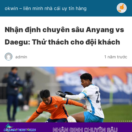
okwin – liên minh nhà cái uy tín hàng
Nhận định chuyên sâu Anyang vs
Daegu: Thử thách cho đội khách
admin
1 năm trước