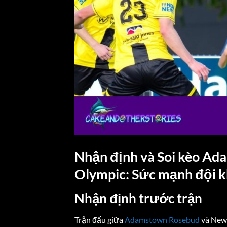
Nhận định và Soi kèo Ad
Olympic: Sức mạnh đội k
Nhận định trước trận
Trận đấu giữa
Adamstown Rosebud
và Newc