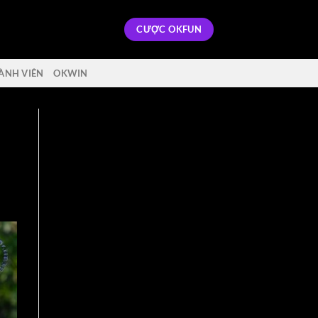
CƯỢC OKFUN
ÀNH VIÊN
OKWIN