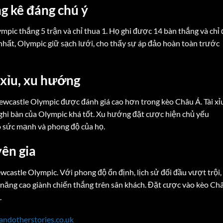
ng kê đáng chú ý
mpic thắng 5 trận và chỉ thua 1. Họ ghi được 14 bàn thắng và chỉ
n nhất, Olympic giữ sạch lưới, cho thấy sự áp đảo hoàn toàn trước
 xỉu, xu hướng
ewcastle Olympic được đánh giá cao hơn trong kèo Châu Á. Tài xỉ
 ghi bàn của Olympic khá tốt. Xu hướng đặt cược hiện chủ yếu
o sức mạnh và phong độ của họ.
ên gia
stle Olympic. Với phong độ ổn định, lịch sử đối đầu vượt trội,
 năng cao giành chiến thắng trên sân khách. Đặt cược vào kèo Ch
.
andotherstories.co.uk