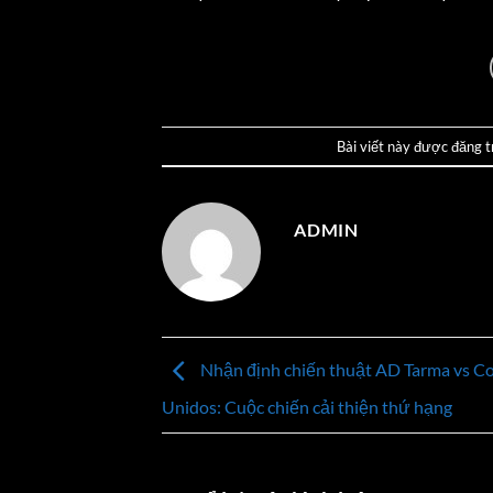
Bài viết này được đăng 
ADMIN
Nhận định chiến thuật AD Tarma vs C
Unidos: Cuộc chiến cải thiện thứ hạng